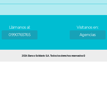
Llámanos al:
Visítanos en:
0990765765
Agencias
2024 Banco Solidario S.A. Todos los derechos reservados ©