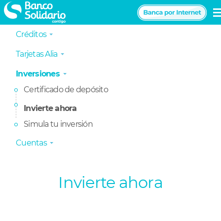
Pasar
al
Navegación
contenido
Créditos
principal
principal
Tarjetas Alia
Inversiones
Certificado de depósito
Invierte ahora
Simula tu inversión
Cuentas
Invierte ahora