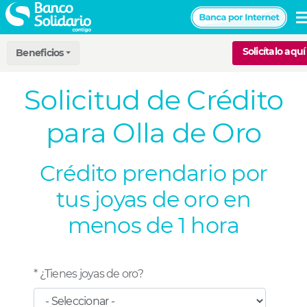
Pasar
al
Navegación
contenido
Solicítalo aquí
Beneficios
principal
principal
Solicitud de Crédito
para Olla de Oro
Crédito prendario por
tus joyas de oro en
menos de 1 hora
* ¿Tienes joyas de oro?