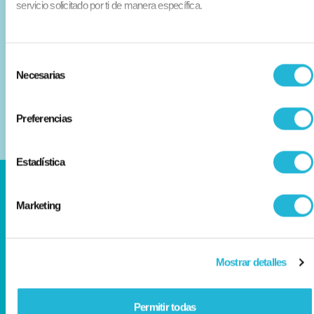
Educación financiera
servicio solicitado por ti de manera específica.
Trabaja con nosotros
Selección
Transparencia
Necesarias
de
Aviso legal
consentimiento
Preferencias
Estadística
Síguenos en:
Marketing
Mostrar detalles
Llámanos al:
0990765765
Permitir todas