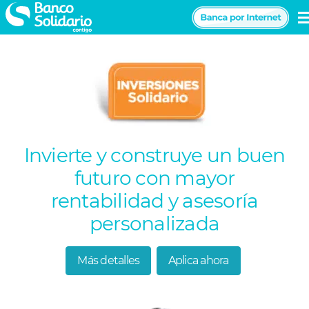
Pasar
al
Navegación
contenido
principal
principal
Invierte y construye un buen
futuro con mayor
rentabilidad y asesoría
personalizada
Más detalles
Aplica ahora